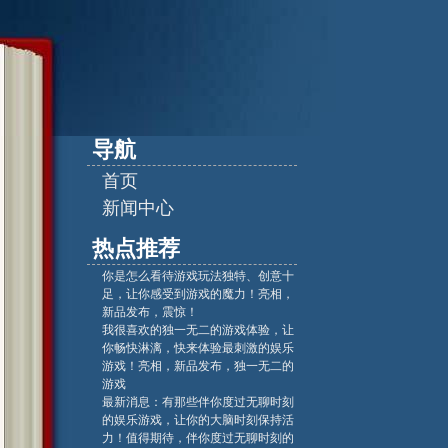
导航
首页
新闻中心
热点推荐
你是怎么看待游戏玩法独特、创意十
足，让你感受到游戏的魔力！亮相，
新品发布，震惊！
我很喜欢的独一无二的游戏体验，让
你畅快淋漓，快来体验最刺激的娱乐
游戏！亮相，新品发布，独一无二的
游戏
最新消息：有那些伴你度过无聊时刻
的娱乐游戏，让你的大脑时刻保持活
力！值得期待，伴你度过无聊时刻的